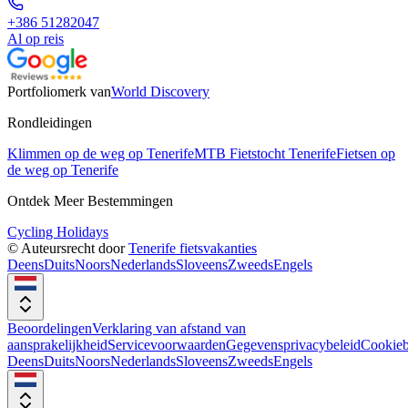
+386 51282047
Al op reis
Portfoliomerk van
World Discovery
Rondleidingen
Klimmen op de weg op Tenerife
MTB Fietstocht Tenerife
Fietsen op
de weg op Tenerife
Ontdek Meer Bestemmingen
Cycling Holidays
© Auteursrecht door
Tenerife fietsvakanties
Deens
Duits
Noors
Nederlands
Sloveens
Zweeds
Engels
Beoordelingen
Verklaring van afstand van
aansprakelijkheid
Servicevoorwaarden
Gegevensprivacybeleid
Cookieb
Deens
Duits
Noors
Nederlands
Sloveens
Zweeds
Engels