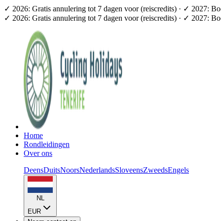
✓ 2026: Gratis annulering tot 7 dagen voor (reiscredits) · ✓ 2027: B
✓ 2026: Gratis annulering tot 7 dagen voor (reiscredits) · ✓ 2027: B
Home
Rondleidingen
Over ons
Deens
Duits
Noors
Nederlands
Sloveens
Zweeds
Engels
NL
EUR