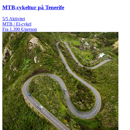
MTB-cykeltur på Tenerife
5/5 Aktivitet
MTB / El-cykel
Fra
1.390 €
/person