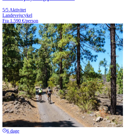
5/5 Aktivitet
Landevejscykel
Fra
1.590 €
/person
6 dage