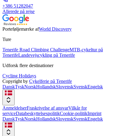
+386 51282047
Allerede på rejse
Porteføljemærke af
World Discovery
Ture
Tenerife Road Climbing Challenge
MTB-cykeltur på
Tenerife
Landevejscykling på Tenerife
Udforsk flere destinationer
Cycling Holidays
Copyright by
Cykelferie på Tenerife
Dansk
Tysk
Norsk
Hollandsk
Slovensk
Svensk
Engelsk
Anmeldelser
Fraskrivelse af ansvar
Vilkår for
service
Databeskyttelsespolitik
Cookie-politik
Imprint
Dansk
Tysk
Norsk
Hollandsk
Slovensk
Svensk
Engelsk